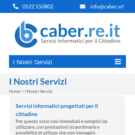
Salta
0522 550802
info@caber.srl
al
contenuto
I Nostri Servizi
I Nostri Servizi
Home
I Nostri Servizi
Servizi informatici progettati per il
cittadino
Per questo sono così immediati e semplici da
utilizzare, con prestazioni straordinarie e
possibilità di utilizzo che non immagini.