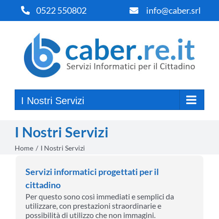
Salta
0522 550802
info@caber.srl
al
contenuto
I Nostri Servizi
I Nostri Servizi
Home
I Nostri Servizi
Servizi informatici progettati per il
cittadino
Per questo sono così immediati e semplici da
utilizzare, con prestazioni straordinarie e
possibilità di utilizzo che non immagini.