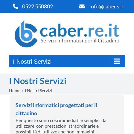
Salta
0522 550802
info@caber.srl
al
contenuto
I Nostri Servizi
I Nostri Servizi
Home
I Nostri Servizi
Servizi informatici progettati per il
cittadino
Per questo sono così immediati e semplici da
utilizzare, con prestazioni straordinarie e
possibilità di utilizzo che non immagini.