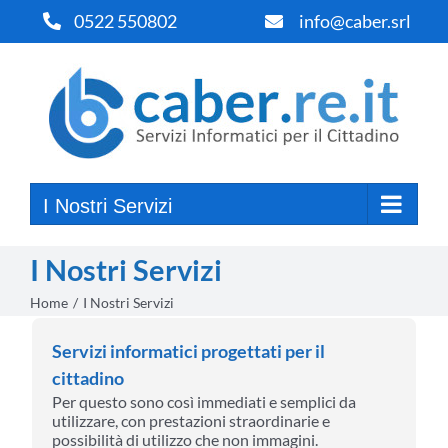
Salta
0522 550802
info@caber.srl
al
contenuto
I Nostri Servizi
I Nostri Servizi
Home
I Nostri Servizi
Servizi informatici progettati per il
cittadino
Per questo sono così immediati e semplici da
utilizzare, con prestazioni straordinarie e
possibilità di utilizzo che non immagini.