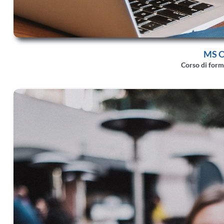
MS O
Corso di form