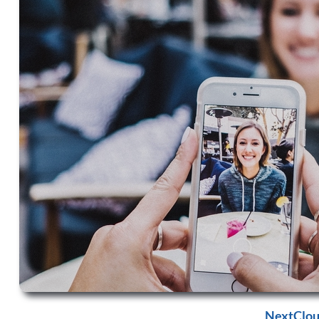
NextClou