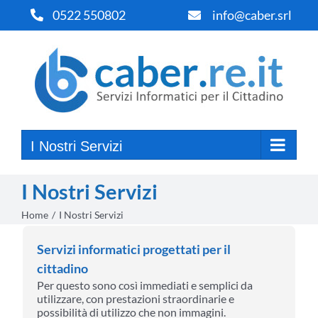
Salta
0522 550802
info@caber.srl
al
contenuto
I Nostri Servizi
I Nostri Servizi
Home
I Nostri Servizi
Servizi informatici progettati per il
cittadino
Per questo sono così immediati e semplici da
utilizzare, con prestazioni straordinarie e
possibilità di utilizzo che non immagini.