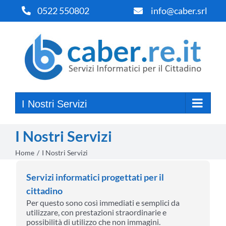
Salta
0522 550802
info@caber.srl
al
contenuto
I Nostri Servizi
I Nostri Servizi
Home
I Nostri Servizi
Servizi informatici progettati per il
cittadino
Per questo sono così immediati e semplici da
utilizzare, con prestazioni straordinarie e
possibilità di utilizzo che non immagini.