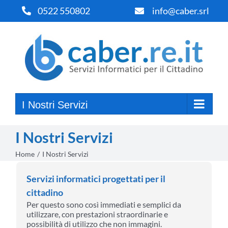
Salta
0522 550802
info@caber.srl
al
contenuto
I Nostri Servizi
I Nostri Servizi
Home
I Nostri Servizi
Servizi informatici progettati per il
cittadino
Per questo sono così immediati e semplici da
utilizzare, con prestazioni straordinarie e
possibilità di utilizzo che non immagini.