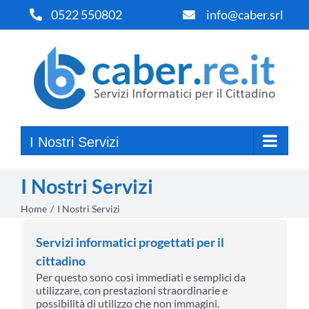
Salta
0522 550802
info@caber.srl
al
contenuto
I Nostri Servizi
I Nostri Servizi
Home
I Nostri Servizi
Servizi informatici progettati per il
cittadino
Per questo sono così immediati e semplici da
utilizzare, con prestazioni straordinarie e
possibilità di utilizzo che non immagini.