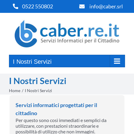
Salta
0522 550802
info@caber.srl
al
contenuto
I Nostri Servizi
I Nostri Servizi
Home
I Nostri Servizi
Servizi informatici progettati per il
cittadino
Per questo sono così immediati e semplici da
utilizzare, con prestazioni straordinarie e
possibilità di utilizzo che non immagini.