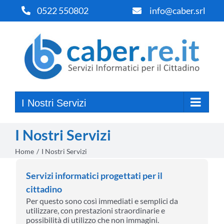
Salta
0522 550802
info@caber.srl
al
contenuto
I Nostri Servizi
I Nostri Servizi
Home
I Nostri Servizi
Servizi informatici progettati per il
cittadino
Per questo sono così immediati e semplici da
utilizzare, con prestazioni straordinarie e
possibilità di utilizzo che non immagini.