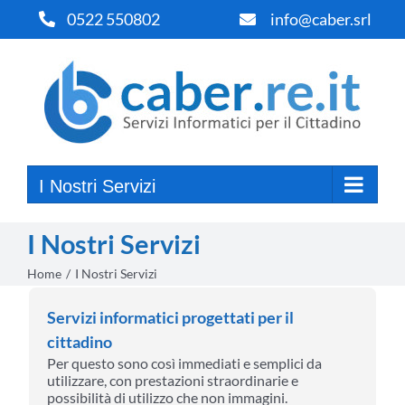
Salta
0522 550802
info@caber.srl
al
contenuto
I Nostri Servizi
I Nostri Servizi
Home
I Nostri Servizi
Servizi informatici progettati per il
cittadino
Per questo sono così immediati e semplici da
utilizzare, con prestazioni straordinarie e
possibilità di utilizzo che non immagini.