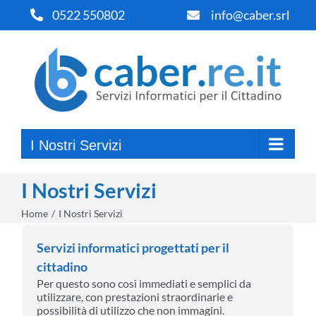
Salta
0522 550802
info@caber.srl
al
contenuto
I Nostri Servizi
I Nostri Servizi
Home
I Nostri Servizi
Servizi informatici progettati per il
cittadino
Per questo sono così immediati e semplici da
utilizzare, con prestazioni straordinarie e
possibilità di utilizzo che non immagini.